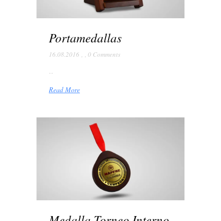
Portamedallas
16.08.2016
,
,
0 Comments
...
Read More
Medalla Torneo Interno