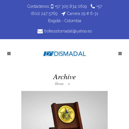
Contáctenos:
+57 305 834 0619
+57
(601) 247 5769
Carrera 29 # 6-31
Bogotá - Colombia
trofeosdismadal@yahoo.es
Archive
Home
>