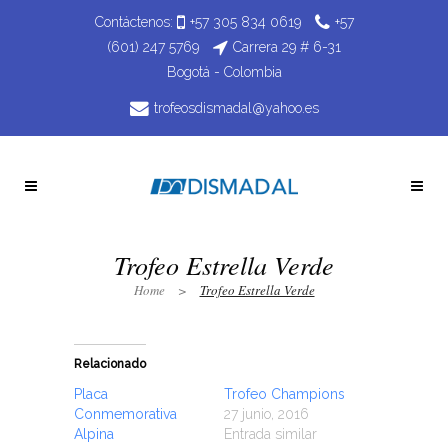
Contáctenos:
+57 305 834 0619
+57
(601) 247 5769
Carrera 29 # 6-31
Bogotá - Colombia
trofeosdismadal@yahoo.es
Trofeo Estrella Verde
Home
>
Trofeo Estrella Verde
Relacionado
Placa
Trofeo Champions
Conmemorativa
27 junio, 2016
Alpina
Entrada similar