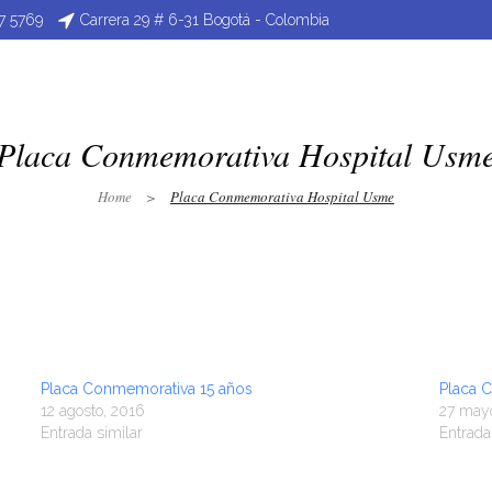
47 5769
Carrera 29 # 6-31 Bogotá - Colombia
as Conmemorativas
Pines
Fotograbado
Grabado Láse
Placa Conmemorativa Hospital Usm
Home
>
Placa Conmemorativa Hospital Usme
Placa Conmemorativa 15 años
Placa 
12 agosto, 2016
27 mayo
Entrada similar
Entrada