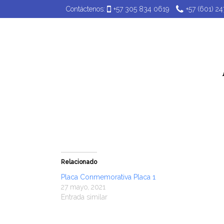
Contáctenos:
+57 305 834 0619
+57 (601) 2
Plac
Relacionado
Placa Conmemorativa Placa 1
27 mayo, 2021
Entrada similar