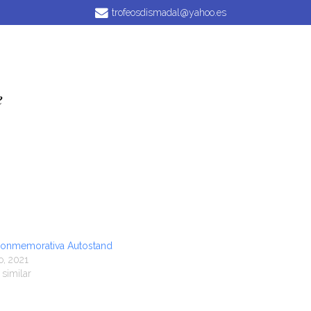
trofeosdismadal@yahoo.es
r
Medallas
Trofeos
Regalos
e
Conmemorativa Autostand
, 2021
 similar