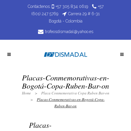
Contáctenos:
+57 305 834 0619
+57
(601) 247 5769
Carrera 29 # 6-31
Bogotá - Colombia
trofeosdismadal@yahoo.es
Placas-Conmemorativas-en-
Bogotá-Copa-Ruben-Bar-on
Home
>
Placa Conmemorativa Copa Ruben Bar-on
>
Placas-Conmemorativas-en-Bogotá-Copa-
Ruben-Bar-on
Placas-