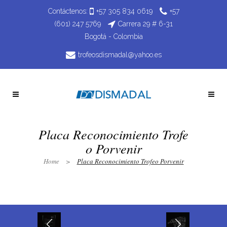
Contáctenos:
+57 305 834 0619
+57
(601) 247 5769
Carrera 29 # 6-31
Bogotá - Colombia
trofeosdismadal@yahoo.es
Placa Reconocimiento Trofe
o Porvenir
Home
>
Placa Reconocimiento Trofeo Porvenir