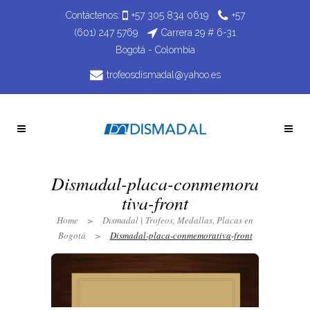
Contáctenos:
+57 305 834 0619
+57
(601) 247 5769
Carrera 29 # 6-31
Bogotá - Colombia
trofeosdismadal@yahoo.es
Dismadal-placa-conmemora
tiva-front
Home
>
Dismadal | Trofeos, Medallas, Placas en
Bogotá
>
Dismadal-placa-conmemorativa-front