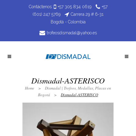
Contáctenos:
+57 305 834 0619
+57
(601) 247 5769
Carrera 29 # 6-31
Bogotá - Colombia
trofeosdismadal@yahoo.es
Dismadal-ASTERISCO
Home
>
Dismadal | Trofeos, Medallas, Placas en
Bogotá
>
Dismadal-ASTERISCO