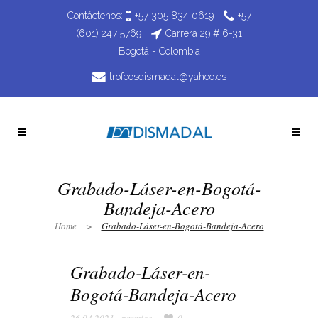
Contáctenos:
+57 305 834 0619
+57
(601) 247 5769
Carrera 29 # 6-31
Bogotá - Colombia
trofeosdismadal@yahoo.es
Grabado-Láser-en-Bogotá-
Bandeja-Acero
Home
>
Grabado-Láser-en-Bogotá-Bandeja-Acero
Grabado-Láser-en-
Bogotá-Bandeja-Acero