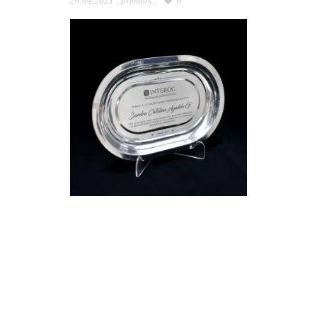
26.04.2021
,
premios
,
0