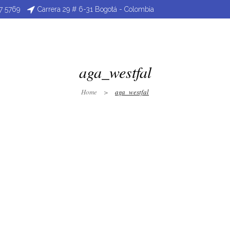
47 5769
Carrera 29 # 6-31 Bogotá - Colombia
as Conmemorativas
Pines
Fotograbado
Grabado Láse
aga_westfal
Home
>
aga_westfal