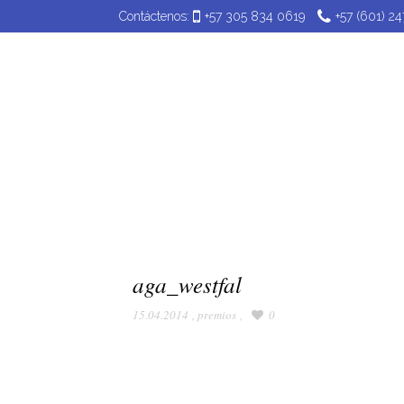
Contáctenos:
+57 305 834 0619
+57 (601) 2
Plac
aga_westfal
15.04.2014
,
premios
,
0
Reproductor
de
vídeo